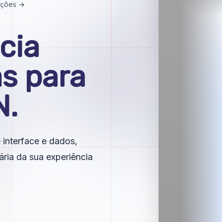
rações →
cia
s para
N.
 interface e dados,
ária da sua experiência