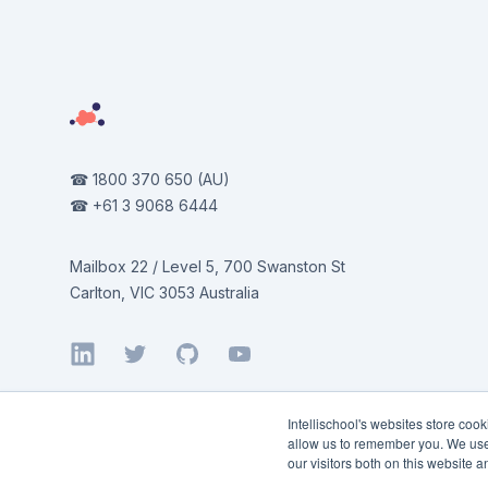
☎
1800 370 650
(AU)
☎
+61 3 9068 6444
Mailbox 22 / Level 5, 700 Swanston St
Carlton, VIC 3053 Australia
LinkedIn
Twitter
GitHub
YouTube
Intellischool's websites store coo
allow us to remember you. We use 
our visitors both on this website 