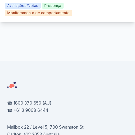
Avaliações/Notas
Presença
Monitoramento de comportamento
Footer
☎
1800 370 650
(AU)
☎
+61 3 9068 6444
Mailbox 22 / Level 5, 700 Swanston St
Carlton, VIC 3053 Australia