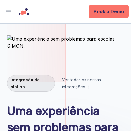
Book a Demo
Open main menu
Analytics
Data Ops
ID
Enterprise
Integração de
Ver todas as nossas
platina
integrações →
Integrations
Company
Uma experiência
Blog
sem problemas para