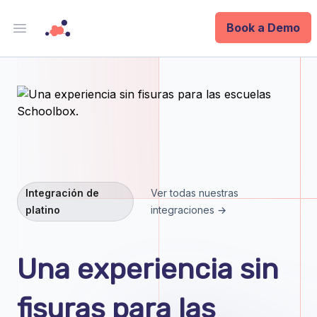
Book a Demo
Open main menu
Analytics
Data Ops
ID
Enterprise
Integración de
Ver todas nuestras
platino
integraciones →
Integrations
Company
Una experiencia sin
Blog
fisuras para las