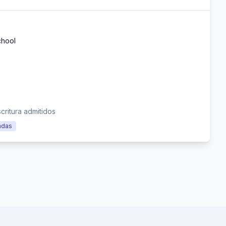
chool
critura admitidos
adas