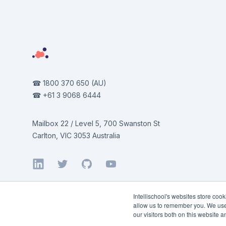
☎
1800 370 650
(AU)
☎
+61 3 9068 6444
Mailbox 22 / Level 5, 700 Swanston St
Carlton, VIC 3053 Australia
LinkedIn
Twitter
GitHub
YouTube
Intellischool's websites store coo
allow us to remember you. We use 
our visitors both on this website 