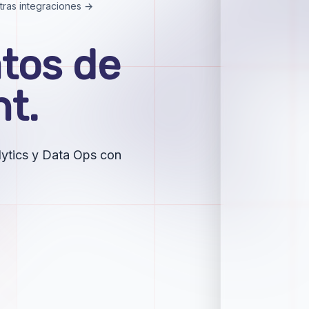
tras integraciones →
atos de
t.
alytics y Data Ops con