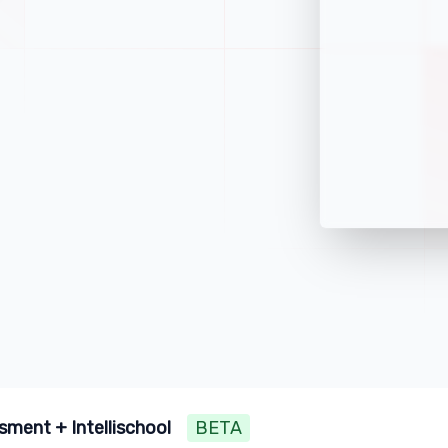
sment + Intellischool
BETA