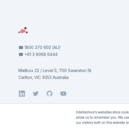
☎
1800 370 650
(AU)
☎
+61 3 9068 6444
Mailbox 22 / Level 5, 700 Swanston St
Carlton, VIC 3053 Australia
LinkedIn
Twitter
GitHub
YouTube
Intellischool's websites store coo
allow us to remember you. We use 
our visitors both on this website 