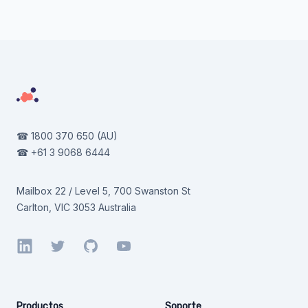
Footer
☎
1800 370 650
(AU)
☎
+61 3 9068 6444
Mailbox 22 / Level 5, 700 Swanston St
Carlton, VIC 3053 Australia
LinkedIn
Twitter
GitHub
YouTube
Productos
Soporte