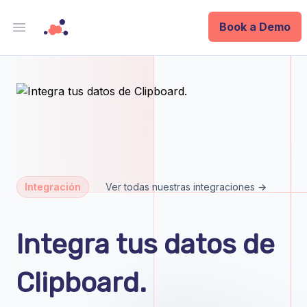
Book a Demo
Open main menu
Analytics
Data Ops
ID
Enterprise
Integración
Ver todas nuestras integraciones →
Integrations
Integra tus datos de
Company
Clipboard.
Blog