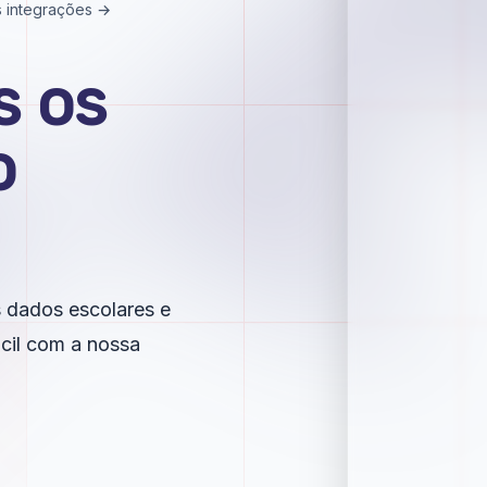
s integrações →
s os
o
us dados escolares e
ácil com a nossa