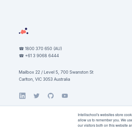
☎
1800 370 650
(AU)
☎
+61 3 9068 6444
Mailbox 22 / Level 5, 700 Swanston St
Carlton, VIC 3053 Australia
LinkedIn
Twitter
GitHub
YouTube
Intellischool's websites store coo
allow us to remember you. We use 
our visitors both on this website 