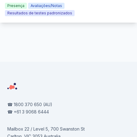
Presença
Avaliações/Notas
Resultados de testes padronizados
Footer
☎
1800 370 650
(AU)
☎
+61 3 9068 6444
Mailbox 22 / Level 5, 700 Swanston St
Carlton, VIC 3053 Australia