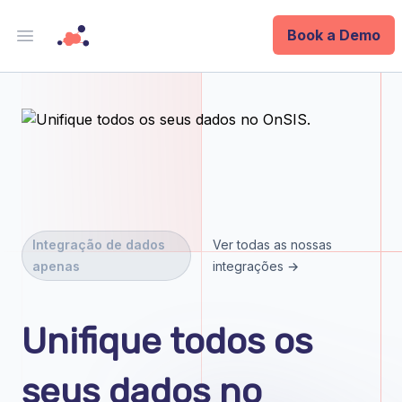
Book a Demo
Open main menu
Analytics
Data Ops
ID
Enterprise
Integração de dados
Ver todas as nossas
apenas
integrações →
Integrations
Company
Unifique todos os
Blog
seus dados no