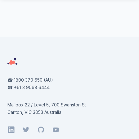
Footer
☎
1800 370 650
(AU)
☎
+61 3 9068 6444
Mailbox 22 / Level 5, 700 Swanston St
Carlton, VIC 3053 Australia
LinkedIn
Twitter
GitHub
YouTube