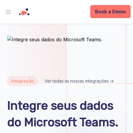
Book a Demo
Open main menu
Analytics
Data Ops
ID
Enterprise
Integração
Ver todas as nossas integrações →
Integrations
Integre seus dados
Company
do Microsoft Teams.
Blog