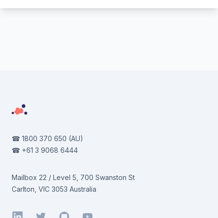
Footer
☎
1800 370 650
(AU)
☎
+61 3 9068 6444
Mailbox 22 / Level 5, 700 Swanston St
Carlton, VIC 3053 Australia
LinkedIn
Twitter
GitHub
YouTube