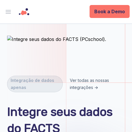
Book a Demo
Open main menu
Analytics
Data Ops
ID
Enterprise
Integração de dados
Ver todas as nossas
apenas
integrações →
Integrations
Company
Integre seus dados
Blog
do FACTS