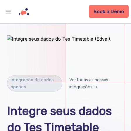
Book a Demo
Open main menu
Analytics
Data Ops
ID
Enterprise
Integração de dados
Ver todas as nossas
apenas
integrações →
Integrations
Company
Integre seus dados
Blog
do Tes Timetable