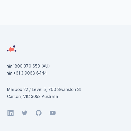
Footer
☎
1800 370 650
(AU)
☎
+61 3 9068 6444
Mailbox 22 / Level 5, 700 Swanston St
Carlton, VIC 3053 Australia
LinkedIn
Twitter
GitHub
YouTube