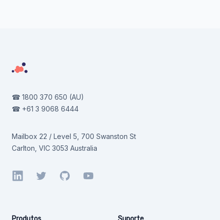
Footer
☎
1800 370 650
(AU)
☎
+61 3 9068 6444
Mailbox 22 / Level 5, 700 Swanston St
Carlton, VIC 3053 Australia
LinkedIn
Twitter
GitHub
YouTube
Produtos
Suporte