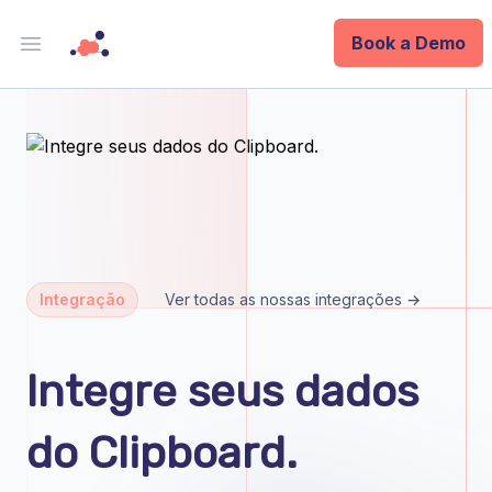
Book a Demo
Open main menu
Analytics
Data Ops
ID
Enterprise
Integração
Ver todas as nossas integrações →
Integrations
Integre seus dados
Company
do Clipboard.
Blog