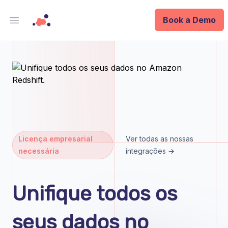
Book a Demo
Open main menu
Analytics
Data Ops
ID
Enterprise
Licença empresarial
Ver todas as nossas
necessária
integrações →
Integrations
Company
Unifique todos os
Blog
seus dados no