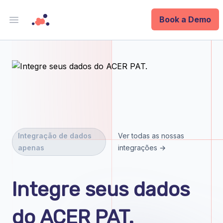
Book a Demo
Open main menu
Analytics
Data Ops
ID
Enterprise
Integração de dados
Ver todas as nossas
apenas
integrações →
Integrations
Company
Integre seus dados
Blog
do ACER PAT.