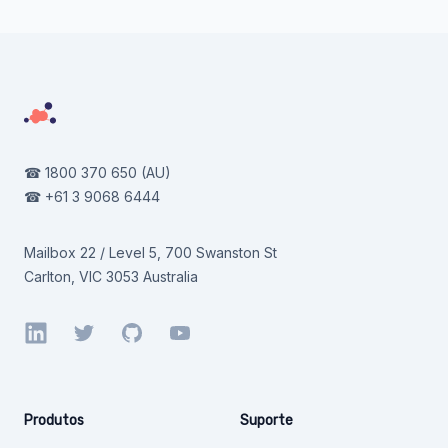
Footer
☎
1800 370 650
(AU)
☎
+61 3 9068 6444
Mailbox 22 / Level 5, 700 Swanston St
Carlton, VIC 3053 Australia
LinkedIn
Twitter
GitHub
YouTube
Produtos
Suporte