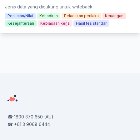
Jenis data yang didukung untuk writeback
Penilaian/Nilai
Kehadiran
Pelacakan perilaku
Keuangan
Kesejahteraan
Kebiasaan kerja
Hasil tes standar
Footer
☎
1800 370 650
(AU)
☎
+61 3 9068 6444