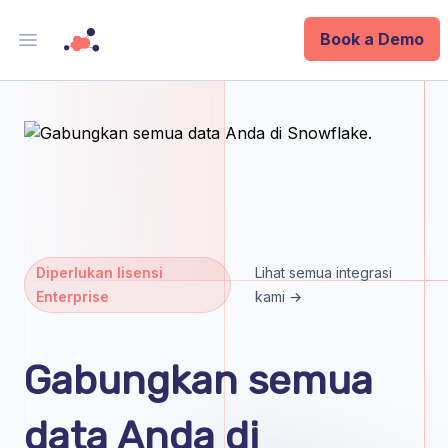
Book a Demo
Open main menu
Analytics
Data Ops
ID
Enterprise
Diperlukan lisensi
Lihat semua integrasi
Enterprise
kami →
Integrations
Company
Gabungkan semua
Blog
data Anda di