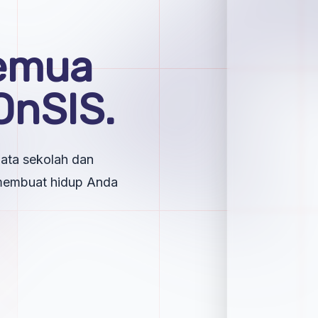
emua
OnSIS.
ata sekolah dan
membuat hidup Anda