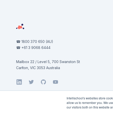
☎
1800 370 650
(AU)
☎
+61 3 9068 6444
Mailbox 22 / Level 5, 700 Swanston St
Carlton, VIC 3053 Australia
LinkedIn
Twitter
GitHub
YouTube
Intellischool's websites store coo
allow us to remember you. We use 
our visitors both on this website 