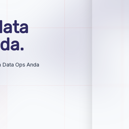
data
da.
an Data Ops Anda