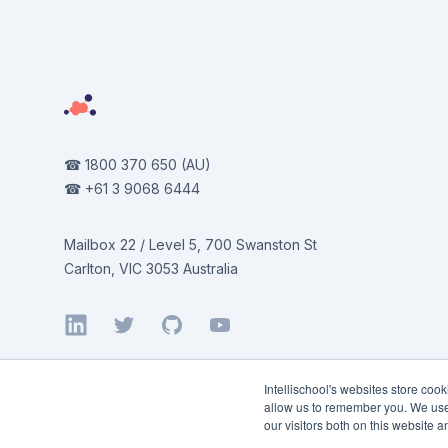
☎
1800 370 650
(AU)
☎
+61 3 9068 6444
Mailbox 22 / Level 5, 700 Swanston St
Carlton, VIC 3053 Australia
LinkedIn
Twitter
GitHub
YouTube
Intellischool's websites store coo
allow us to remember you. We use 
our visitors both on this website 