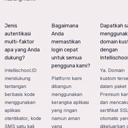
Jenis
Bagaimana
Dapatkah s
autentikasi
Anda
menggunak
multi-faktor
memastikan
domain ku
apa yang Anda
login cepat
dengan
dukung?
untuk semua
Intellischoo
pengguna kami?
Intellischool.ID
Ya. Domain
mendukung
Platform kami
kustom terse
tantangan
dibangun
dalam paket
berbasis kode
menggunakan
Premium ka
menggunakan
kerangka aplikasi
dan mencak
aplikasi
yang ringan
sertifikat SS
otentikator, kode
namun aman
otomatis yan
SMS satu kali
yang
dikeluarkan 