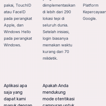
pakai, TouchID
diimplementasikan
Platform
atau FaceID
di lebih dari 290
Kepercayaa
pada perangkat
lokasi tepi di
Google.
Apple, dan
seluruh dunia.
Windows Hello
Setelah inisiasi,
pada perangkat
login biasanya
Windows.
memakan waktu
kurang dari 70
milidetik.
Aplikasi apa
Apakah Anda
saja yang
mendukung
dapat kami
mode otentikasi
masuk dengan
campuran untuk