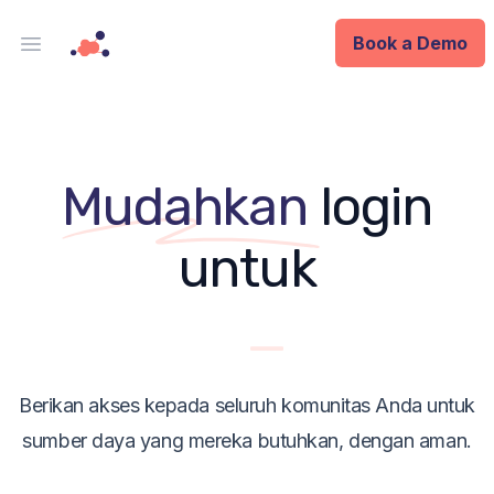
Book a Demo
Open main menu
Analytics
Data Ops
Mudahkan
login
ID
seluruh
untuk
Enterprise
siswa
_
Integrations
Company
Berikan akses kepada seluruh komunitas Anda untuk
sumber daya yang mereka butuhkan, dengan aman.
Blog