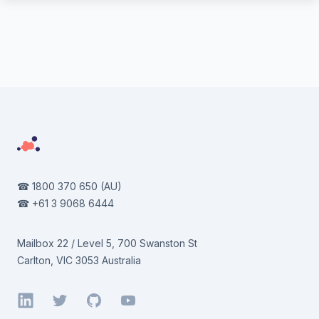
Footer
☎
1800 370 650
(AU)
☎
+61 3 9068 6444
Mailbox 22 / Level 5, 700 Swanston St
Carlton, VIC 3053 Australia
LinkedIn
Twitter
GitHub
YouTube