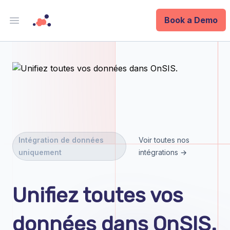
Book a Demo
Open main menu
Analytics
Data Ops
ID
Enterprise
Intégration de données
Voir toutes nos
uniquement
intégrations →
Integrations
Company
Unifiez toutes vos
Blog
données dans OnSIS.