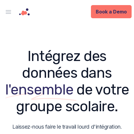
Book a Demo
Open main menu
Analytics
Data Ops
Intégrez des
ID
données dans
Enterprise
l'ensemble
de votre
Integrations
groupe scolaire.
Company
Blog
Laissez-nous faire le travail lourd d'intégration.