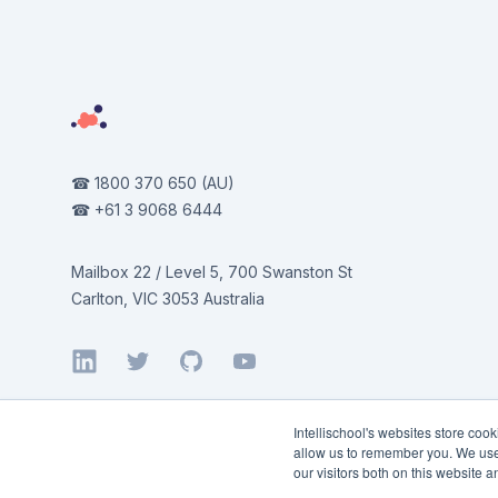
☎
1800 370 650
(AU)
☎
+61 3 9068 6444
Mailbox 22 / Level 5, 700 Swanston St
Carlton, VIC 3053 Australia
LinkedIn
Twitter
GitHub
YouTube
Intellischool's websites store coo
allow us to remember you. We use 
our visitors both on this website 