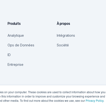
Produits
À propos
Analytique
Intégrations
Ops de Données
Société
ID
Entreprise
kies on your computer. These cookies are used to collect information about how you 
this information in order to improve and customize your browsing experience and f
and other media. To find out more about the cookies we use, see our
Privacy Policy
.