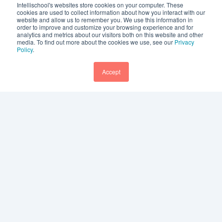
Intellischool's websites store cookies on your computer. These
cookies are used to collect information about how you interact with our
website and allow us to remember you. We use this information in
order to improve and customize your browsing experience and for
analytics and metrics about our visitors both on this website and other
media. To find out more about the cookies we use, see our
Privacy
Policy
.
Accept
Footer
☎
1800 370 650
(AU)
☎
+61 3 9068 6444