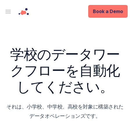
Book a Demo
Open main menu
Analytics
Data Ops
学校のデータワー
ID
クフローを自動化
Enterprise
してください。
Integrations
Company
それは、小学校、中学校、高校を対象に構築された
データオペレーションズです。
Blog