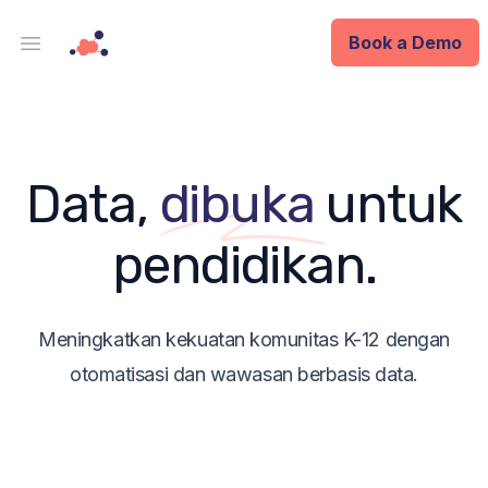
Book a Demo
Open main menu
Analytics
Data Ops
Data,
dibuka
untuk
ID
pendidikan.
Enterprise
Meningkatkan kekuatan komunitas K-12 dengan
Integrations
otomatisasi dan wawasan berbasis data.
Company
Blog