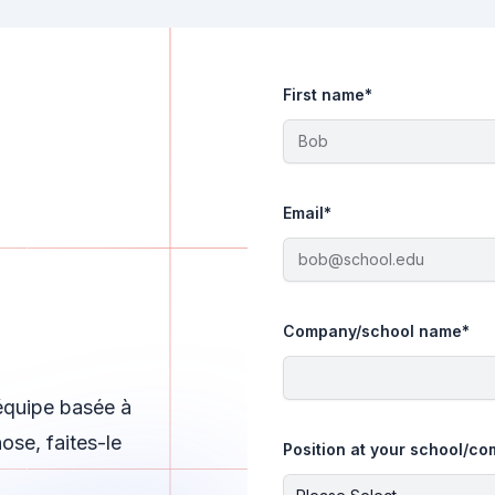
First name
*
Email
*
Company/school name
*
équipe basée à
se, faites-le
Position at your school/c