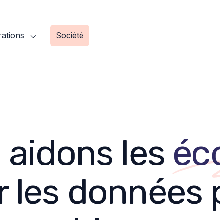
rations
Société
 aidons les
éc
er les données 