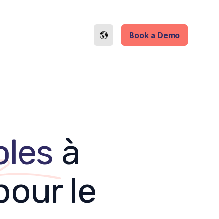
Book a Demo
oles
à
pour le