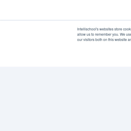
Intellischool's websites store coo
allow us to remember you. We use 
our visitors both on this website 
Footer