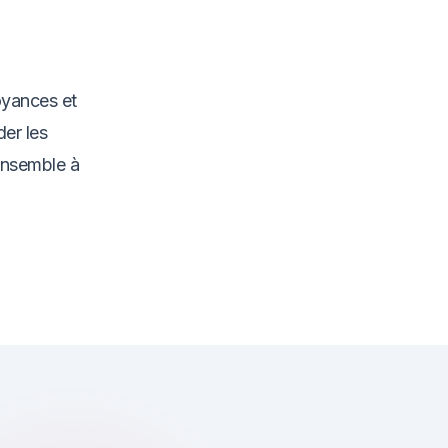
oyances et
der les
ensemble à