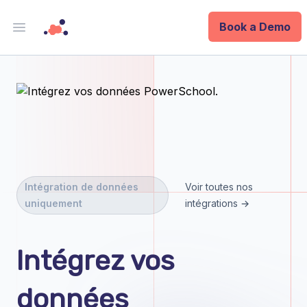
Book a Demo
Open main menu
Analytics
Data Ops
ID
Enterprise
Intégration de données
Voir toutes nos
uniquement
intégrations →
Integrations
Company
Intégrez vos
Blog
données