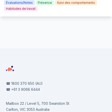
Évaluations/Notes
Présence
Suivi des comportements
Habitudes de travail
Footer
☎
1800 370 650
(AU)
☎
+61 3 9068 6444
Mailbox 22 / Level 5, 700 Swanston St
Carlton, VIC 3053 Australia