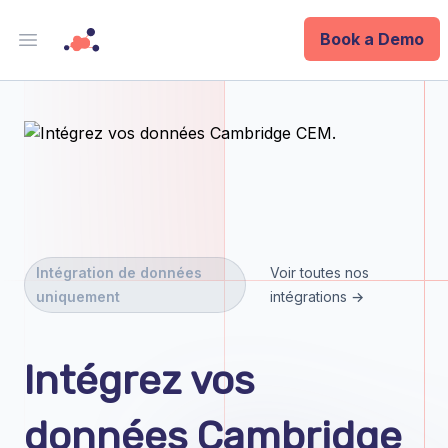
Book a Demo
Open main menu
Analytics
Data Ops
ID
Enterprise
Intégration de données
Voir toutes nos
uniquement
intégrations →
Integrations
Company
Intégrez vos
Blog
données Cambridge