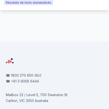
Résultats de tests standardisés
Footer
☎
1800 370 650
(AU)
☎
+61 3 9068 6444
Mailbox 22 / Level 5, 700 Swanston St
Carlton, VIC 3053 Australia